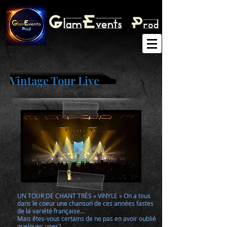
Vintage Tour Live
UN TOUR DE CHANT TRÈS « VINYLE » On a tous
dans le coeur une chanson de ces années fastes
de la variété française…
Mais êtes-vous certains de ne pas en avoir oublié
quelques unes?