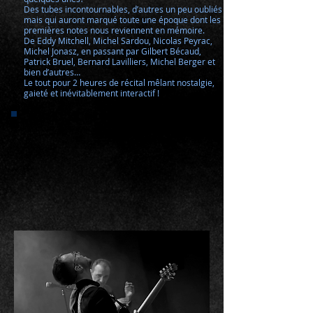
Des tubes incontournables, d’autres un peu oubliés
mais qui auront marqué toute une époque dont les
premières notes nous reviennent en mémoire.
De Eddy Mitchell, Michel Sardou, Nicolas Peyrac,
Michel Jonasz, en passant par Gilbert Bécaud,
Patrick Bruel, Bernard Lavilliers, Michel Berger et
bien d’autres…
Le tout pour 2 heures de récital mêlant nostalgie,
gaieté et inévitablement interactif !